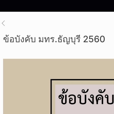
ข้อบังคับ มทร.ธัญบุรี 2560