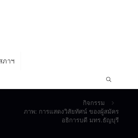
สภาฯ
กิจกรรม
ภาพ: การแสดงวิสัยทัศน์ ของผู้สมัคร
อธิการบดี มทร.ธัญบุรี