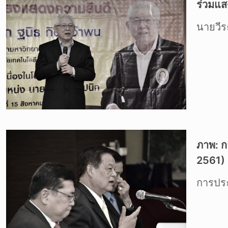
ร่วมแส
นายวีระ
ภาพ: ก
2561)
การปร