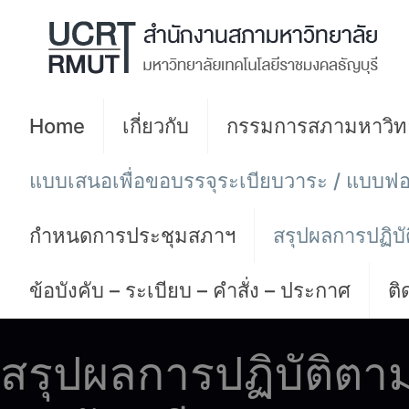
Home
เกี่ยวกับ
กรรมการสภามหาวิท
แบบเสนอเพื่อขอบรรจุระเบียบวาระ / แบบฟอ
กำหนดการประชุมสภาฯ
สรุปผลการปฏิบ
ข้อบังคับ – ระเบียบ – คำสั่ง – ประกาศ
ติ
สรุปผลการปฏิบัติต