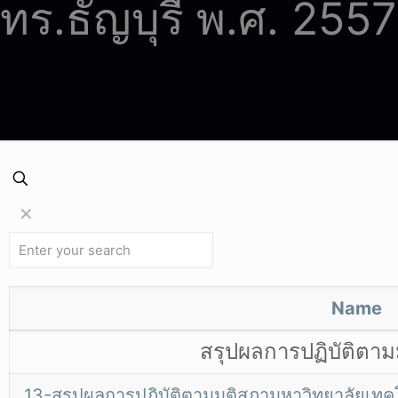
ทร.ธัญบุรี พ.ศ. 2557
✕
Name
สรุปผลการปฏิบัติตาม
13-สรุปผลการปฏิบัติตามมติสภามหาวิทยาลัยเทคโน