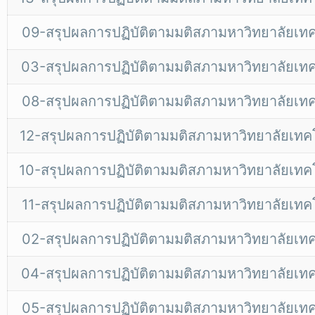
09-สรุปผลการปฏิบัติตามมติสภามหาวิทยาลัยเทคโ
03-สรุปผลการปฏิบัติตามมติสภามหาวิทยาลัยเทคโ
08-สรุปผลการปฏิบัติตามมติสภามหาวิทยาลัยเทคโ
12-สรุปผลการปฏิบัติตามมติสภามหาวิทยาลัยเทคโน
10-สรุปผลการปฏิบัติตามมติสภามหาวิทยาลัยเทคโน
11-สรุปผลการปฏิบัติตามมติสภามหาวิทยาลัยเทคโน
02-สรุปผลการปฏิบัติตามมติสภามหาวิทยาลัยเทคโ
04-สรุปผลการปฏิบัติตามมติสภามหาวิทยาลัยเทคโ
05-สรุปผลการปฏิบัติตามมติสภามหาวิทยาลัยเทคโ